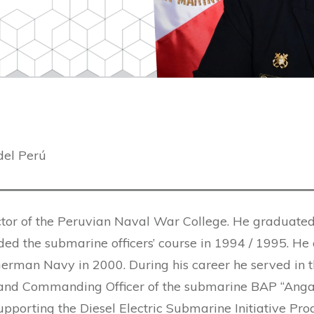
del Perú
ector of the Peruvian Naval War College. He graduate
d the submarine officers’ course in 1994 / 1995. He
German Navy in 2000. During his career he served in t
r and Commanding Officer of the submarine BAP “Anga
pporting the Diesel Electric Submarine Initiative Prog