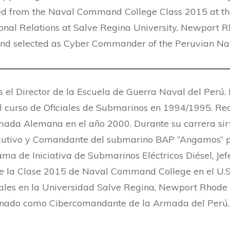
ed from the Naval Command College Class 2015 at th
tional Relations at Salve Regina University, Newport 
and selected as Cyber Commander of the Peruvian Na
es el Director de la Escuela de Guerra Naval del Per
l curso de Oficiales de Submarinos en 1994/1995. Real
mada Alemana en el año 2000. Durante su carrera sir
Ejecutivo y Comandante del submarino BAP “Angamos” p
a de Iniciativa de Submarinos Eléctricos Diésel, Je
 la Clase 2015 de Naval Command College en el U.S.
ales en la Universidad Salve Regina, Newport Rhode 
ionado como Cibercomandante de la Armada del Perú.