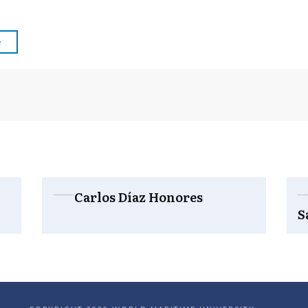
e
Carlos Díaz Honores
S